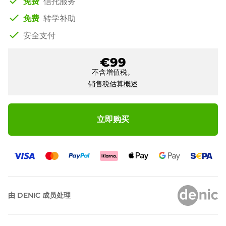
check
免费
信托服务
check
免费
转学补助
check
安全支付
€99
不含增值税。
销售税估算概述
立即购买
由 DENIC 成员处理