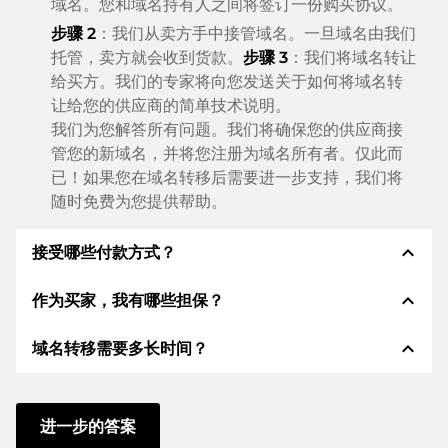
域名。您和域名持有人之间将签订一份购买协议。
步骤 2
：我们从卖方手中接管域名。一旦域名由我们
托管，卖方就会收到货款。
步骤 3
：我们将域名转让
给买方。我们的专家将向您发送关于如何将域名转
让给您的供应商的简单技术说明。
我们为您解答所有问题。我们将确保您的供应商接
管您的新域名，并将您注册为域名所有者。仅此而
已！如果您在域名转移后需要进一步支持，我们将
随时免费为您提供帮助。
expand_less
接受哪些付款方式？
expand_less
作为买家，我有哪些担保？
我们使用 SEPA 作为预付费，并使用 STRIPE 作为支
付服务提供商，以提供可用的支付方式，例如：信用
expand_less
域名转移需要多长时间？
卡、PayPal、Klarna、ApplePay、GooglePay、支
作为买方，我们始终向您保证以下证券。这就是我们的
付宝或当地供应商：信用卡、PayPal、Klarna、
名称所代表的意义n:
ApplePay、GooglePay、支付宝或本地供应商。
域名转移到新的提供商是通过自动程序实时进行的。只
根据德国法律，ELITEDOMAINS GmbH 担任
域名
要您及时采取行动，并且您的供应商没有任何问题，一
进一步的答案
托管人
。
切都会在几分钟内完成。